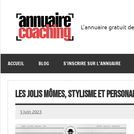
Aller
au
contenu
L'annuaire gratuit de
Annuaire
Coaching
ACCUEIL
BLOG
S’INSCRIRE SUR L’ANNUAIRE
Les Jolis Mômes, stylisme et persona
5 juin 2023
annuairecoaching