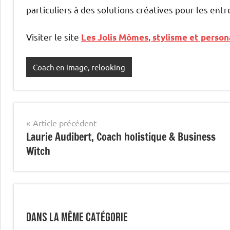
particuliers à des solutions créatives pour les ent
Visiter le site
Les Jolis Mômes, stylisme et person
Coach en image, relooking
Navigation
Article précédent
Laurie Audibert, Coach holistique & Business
de
Witch
l’article
Dans la même catégorie