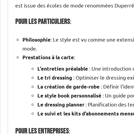
est issue des écoles de mode renommées Duperré
Pour les particuliers
:
: Le style est vu comme une extensi
Philosophie
mode.
:
Prestations à la carte
: Une introduction 
L’entretien préalable
: Optimiser le dressing exi
Le tri dressing
: Définir l’ide
La création de garde-robe
: Un guide pou
Le style book personnalisé
: Planification des te
Le dressing planner
Le suivi et les kits d’abonnements mens
Pour les entreprises
: