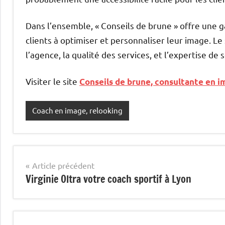
Dans l’ensemble, « Conseils de brune » offre une 
clients à optimiser et personnaliser leur image. Le
l’agence, la qualité des services, et l’expertise de 
Visiter le site
Conseils de brune, consultante en 
Coach en image, relooking
Navigation
Article précédent
Virginie Oltra votre coach sportif à Lyon
de
l’article