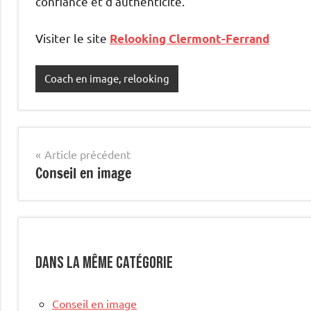
confiance et d’authenticité.
Visiter le site
Relooking Clermont-Ferrand
Coach en image, relooking
Navigation
Article précédent
Conseil en image
de
l’article
Dans la même catégorie
Conseil en image