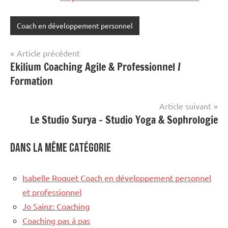
Coach en développement personnel
Navigation
Article précédent
Ekilium Coaching Agile & Professionnel /
de
Formation
l’article
Article suivant
Le Studio Surya – Studio Yoga & Sophrologie
Dans la même catégorie
Isabelle Roquet Coach en développement personnel
et professionnel
Jo Sainz: Coaching
Coaching pas à pas