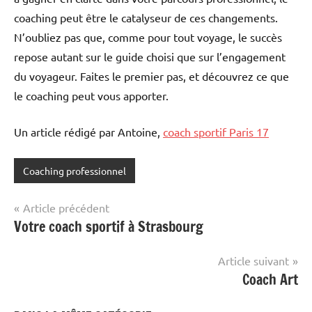
coaching peut être le catalyseur de ces changements.
N’oubliez pas que, comme pour tout voyage, le succès
repose autant sur le guide choisi que sur l’engagement
du voyageur. Faites le premier pas, et découvrez ce que
le coaching peut vous apporter.
Un article rédigé par Antoine,
coach sportif Paris 17
Coaching professionnel
Navigation
Article précédent
Votre coach sportif à Strasbourg
de
l’article
Article suivant
Coach Art