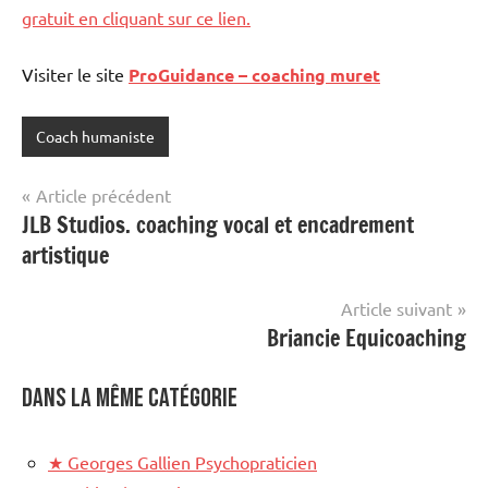
gratuit en cliquant sur ce lien.
Visiter le site
ProGuidance – coaching muret
Coach humaniste
Étiqueté
avec
Navigation
Article précédent
site
JLB Studios. coaching vocal et encadrement
de
mis
artistique
en
l’article
avant
Article suivant
Briancie Equicoaching
Dans la même catégorie
★
Georges Gallien Psychopraticien