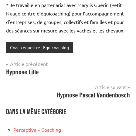
* Je travaille en partenariat avec Marylis Guérin (Petit
Nuage centre d’équicoaching) pour l’accompagnement
d’entreprises, de groupes, collectifs et familles et pour
des séances sur-mesure avec les vaches et les chevaux.
Coach équestre - Equicoaching
Navigation
Article précédent
Hypnose Lille
de
l’article
Article suivant
Hypnose Pascal Vandenbosch
Dans la même catégorie
Perceptive – Coaching