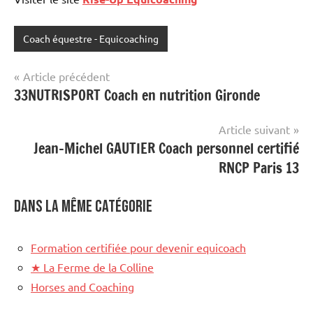
Coach équestre - Equicoaching
Navigation
Article précédent
33NUTRISPORT Coach en nutrition Gironde
de
l’article
Article suivant
Jean-Michel GAUTIER Coach personnel certifié
RNCP Paris 13
Dans la même catégorie
Formation certifiée pour devenir equicoach
★
La Ferme de la Colline
Horses and Coaching