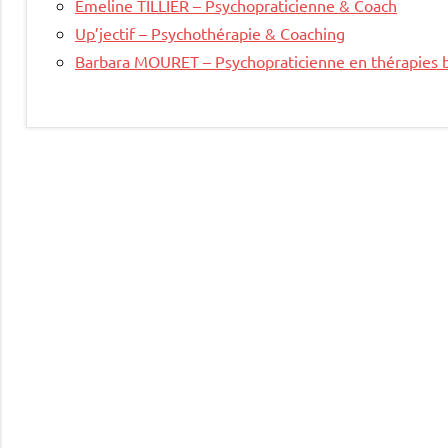
Emeline TILLIER – Psychopraticienne & Coach
Up’jectif – Psychothérapie & Coaching
Barbara MOURET – Psychopraticienne en thérapies 