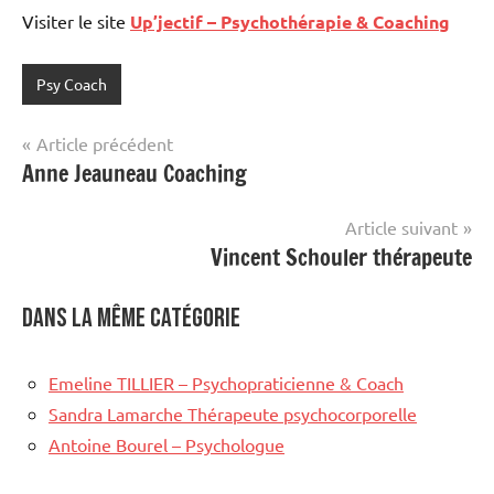
Visiter le site
Up’jectif – Psychothérapie & Coaching
Psy Coach
Navigation
Article précédent
Anne Jeauneau Coaching
de
l’article
Article suivant
Vincent Schouler thérapeute
Dans la même catégorie
Emeline TILLIER – Psychopraticienne & Coach
Sandra Lamarche Thérapeute psychocorporelle
Antoine Bourel – Psychologue