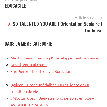
EDUCAGILE
de
l’article
Article suivant
★
SO TALENTED YOU ARE | Orientation Scolaire |
Toulouse
Dans la même catégorie
Alexbonheur: Coaching & développement personnel
Grossi, votrami coach
Eric Pierre – Coach de vie Bordeaux
Bydoon – Coach spécialisée en résilience et en
transition de vie
JMCottin Coach Bien-être, pro, perso et emploi –
AVIGNON-EYRAGUES