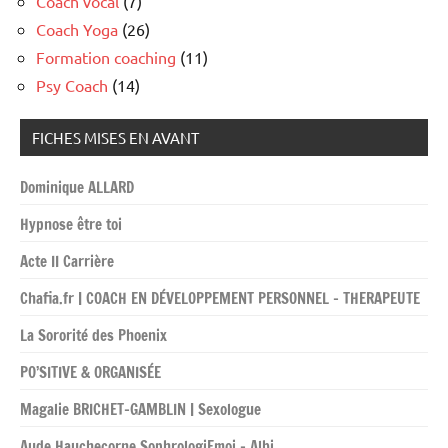
Coach vocal
(7)
Coach Yoga
(26)
Formation coaching
(11)
Psy Coach
(14)
FICHES MISES EN AVANT
Dominique ALLARD
Hypnose être toi
Acte II Carrière
Chafia.fr | COACH EN DÉVELOPPEMENT PERSONNEL – THERAPEUTE
La Sororité des Phoenix
PO’SITIVE & ORGANISÉE
Magalie BRICHET-GAMBLIN | Sexologue
Aude Hauchecorne SophrologiEmoi – Albi