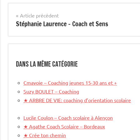
site
mis
Navigation
Article précédent
en
Stéphanie Laurence – Coach et Sens
de
avant
l’article
Dans la même catégorie
Cmavoie – Coaching jeunes 15-30 ans et +
Suzy BOULET – Coaching
★
ARBRE DE VIE: coaching d’orientation scolaire
Lucile Coulon – Coach scolaire à Alençon
★
Agathe Coach Scolaire – Bordeaux
★
Crée ton chemin