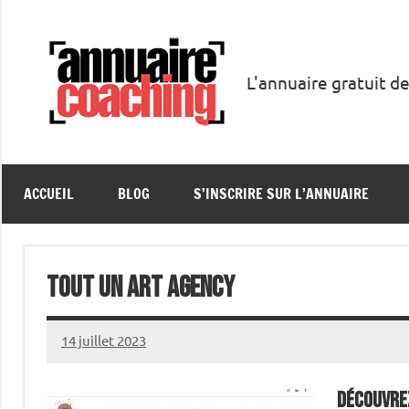
Aller
au
contenu
L'annuaire gratuit de
Annuaire
Coaching
ACCUEIL
BLOG
S’INSCRIRE SUR L’ANNUAIRE
Tout un Art Agency
14 juillet 2023
annuairecoaching
Découvre