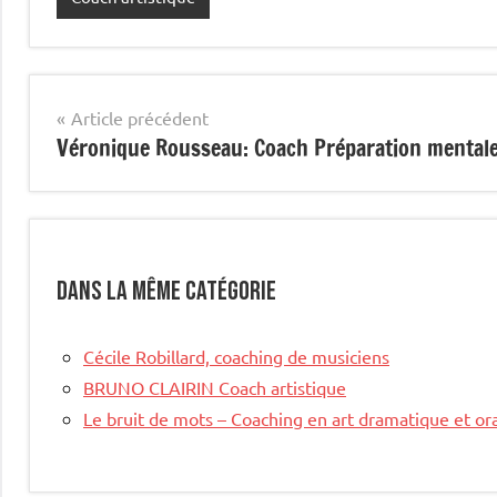
Navigation
Article précédent
Véronique Rousseau: Coach Préparation mental
de
l’article
Dans la même catégorie
Cécile Robillard, coaching de musiciens
BRUNO CLAIRIN Coach artistique
Le bruit de mots – Coaching en art dramatique et or