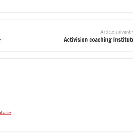
Article suivant
e
Activision coaching Institut
atoire