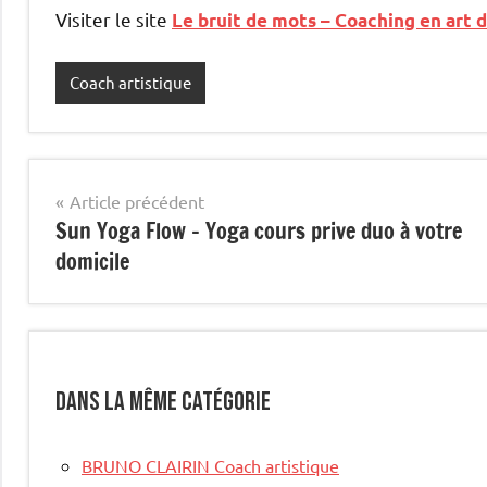
Visiter le site
Le bruit de mots – Coaching en art 
Coach artistique
Navigation
Article précédent
Sun Yoga Flow – Yoga cours prive duo à votre
de
domicile
l’article
Dans la même catégorie
BRUNO CLAIRIN Coach artistique