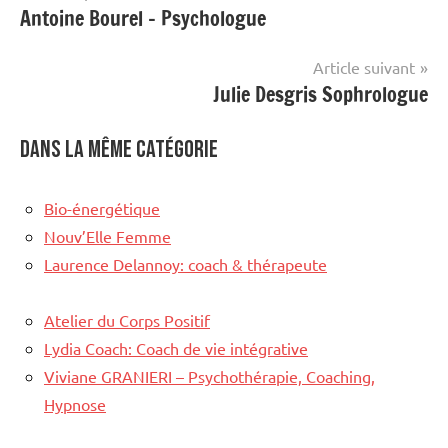
Antoine Bourel – Psychologue
de
l’article
Article suivant
Julie Desgris Sophrologue
Dans la même catégorie
Bio-énergétique
Nouv’Elle Femme
Laurence Delannoy: coach & thérapeute
Atelier du Corps Positif
Lydia Coach: Coach de vie intégrative
Viviane GRANIERI – Psychothérapie, Coaching,
Hypnose