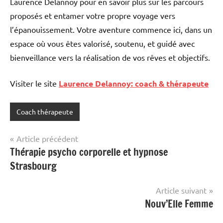
Laurence Delannoy pour en savoir plus sur les parcours
proposés et entamer votre propre voyage vers
l’épanouissement. Votre aventure commence ici, dans un
espace où vous êtes valorisé, soutenu, et guidé avec
bienveillance vers la réalisation de vos rêves et objectifs.
Visiter le site
Laurence Delannoy: coach & thérapeute
Coach thérapeute
Navigation
Article précédent
Thérapie psycho corporelle et hypnose
de
Strasbourg
l’article
Article suivant
Nouv’Elle Femme