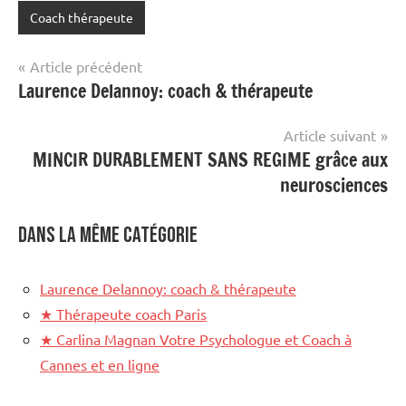
Coach thérapeute
Navigation
Article précédent
Laurence Delannoy: coach & thérapeute
de
l’article
Article suivant
MINCIR DURABLEMENT SANS REGIME grâce aux
neurosciences
Dans la même catégorie
Laurence Delannoy: coach & thérapeute
★
Thérapeute coach Paris
★
Carlina Magnan Votre Psychologue et Coach à
Cannes et en ligne