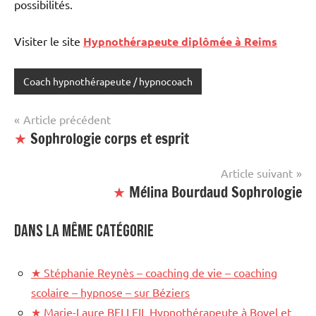
possibilités.
Visiter le site
Hypnothérapeute diplômée à Reims
Coach hypnothérapeute / hypnocoach
Étiqueté
avec
Navigation
Article précédent
site
★
Sophrologie corps et esprit
de
mis
en
l’article
Article suivant
avant
★
Mélina Bourdaud Sophrologie
Dans la même catégorie
★
Stéphanie Reynès – coaching de vie – coaching
scolaire – hypnose – sur Béziers
★
Marie-Laure BELLEIL Hypnothérapeute à Bovel et