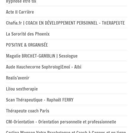
Hypnose être toi
Acte II Carrière
Chafia.fr | COACH EN DÉVELOPPEMENT PERSONNEL – THERAPEUTE
La Sororité des Phoenix
PO’SITIVE & ORGANISÉE
Magalie BRICHET-GAMBLIN | Sexologue
Aude Hauchecorne SophrologiEmoi – Albi
Realis’avenir
Lilou sextherapie
Scan Thérapeutique – Raphaël FERRY
Thérapeute coach Paris
CM-Orientation – Orientation personnelle et professionnelle
Carlina Magnan Votre Psychologue et Coach à Cannes et en ligne