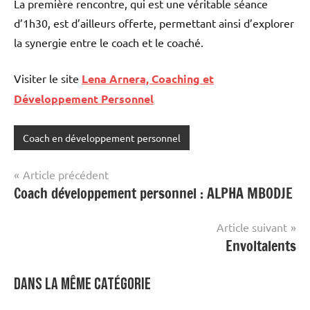
La première rencontre, qui est une véritable séance
d’1h30, est d’ailleurs offerte, permettant ainsi d’explorer
la synergie entre le coach et le coaché.
Visiter le site
Lena Arnera, Coaching et
Développement Personnel
Coach en développement personnel
Étiqueté
avec
Navigation
Article précédent
site
Coach développement personnel : ALPHA MBODJE
de
mis
en
l’article
Article suivant
avant
Envoltalents
Dans la même catégorie