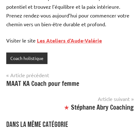
potentiel et trouvez l’équilibre et la paix intérieure.
Prenez rendez-vous aujourd’hui pour commencer votre
chemin vers un bien-être durable et profond.
Visiter le site
Les Ateliers d’Aude-Valérie
Coach holistique
Étiqueté
avec
Navigation
Article précédent
site
MAAT KA Coach pour femme
de
mis
en
l’article
Article suivant
avant
★
Stéphane Abry Coaching
Dans la même catégorie