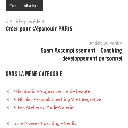
Coach holistique
Navigation
Article précédent
Créer pour s’épanouir PARIS
de
l’article
Article suivant
Saam Accomplissement – Coaching
développement personnel
Dans la même catégorie
Kâla Studio – Yoga & centre de beauté
★
Nicolas Pasqual: Coaching Vie Intégrative
★
Les Ateliers d’Aude-Valérie
Lucie Alvarez Coaching – Senlis