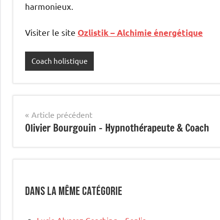
harmonieux.
Visiter le site
Ozlistik – Alchimie énergétique
Coach holistique
Étiqueté
avec
site
mis
Navigation
Article précédent
en
Olivier Bourgouin – Hypnothérapeute & Coach
de
avant
l’article
Dans la même catégorie
Lucie Alvarez Coaching – Senlis