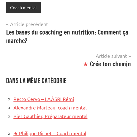
Coach mental
Étiqueté
avec
Navigation
Article précédent
site
Les bases du coaching en nutrition: Comment ça
de
mis
marche?
en
l’article
avant
Article suivant
★
Crée ton chemin
Dans la même catégorie
Recto Cervo – LAÂSRI Rémi
Alexandre Marteau, coach mental
Pier Gauthier, Préparateur mental
★
Philippe Richet – Coach mental